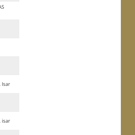
AS
 Isar
 isar