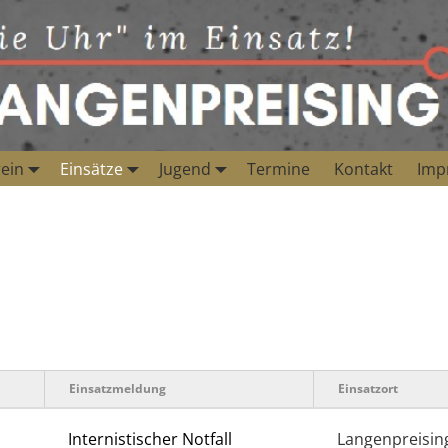
ein
Einsätze
Jugend
Termine
Kontakt
Imp
Einsatzmeldung
Einsatzort
Internistischer Notfall
Langenpreisin