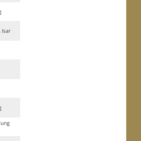
g
 Isar
g
tung