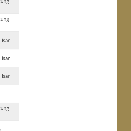
tung
tung
 Isar
 Isar
 Isar
tung
g