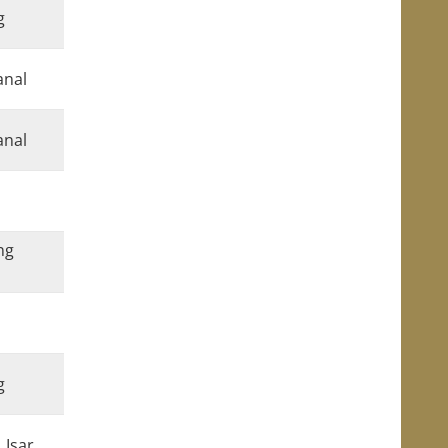
g
anal
anal
ng
g
 Isar