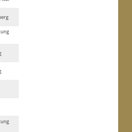
berg
tung
g
g
tung