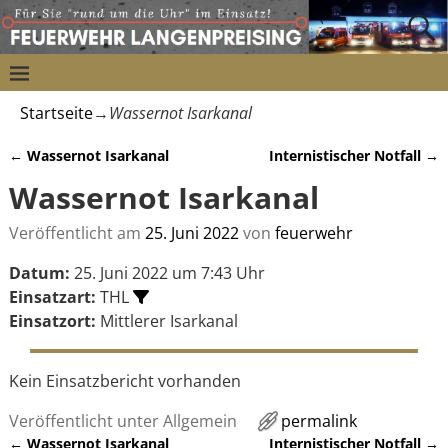
Startseite
→
Wassernot Isarkanal
←
Wassernot Isarkanal
Internistischer Notfall
→
Artikelnavigation
Wassernot Isarkanal
Veröffentlicht am
25. Juni 2022
von
feuerwehr
Datum:
25. Juni 2022 um 7:43 Uhr
Einsatzart:
THL
Einsatzort:
Mittlerer Isarkanal
Kein Einsatzbericht vorhanden
Veröffentlicht unter
Allgemein
permalink
←
Wassernot Isarkanal
Internistischer Notfall
→