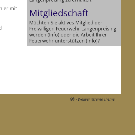
hier mit
Mitgliedschaft
Möchten Sie aktives Mitglied der
d
Freiwilligen Feuerwehr Langenpreising
werden (
Info
) oder die Arbeit Ihrer
Feuerwehr unterstützen (
Info
)?
-
Weaver Xtreme Theme