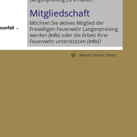
Mitgliedschaft
Möchten Sie aktives Mitglied der
sunfall
→
Freiwilligen Feuerwehr Langenpreising
werden (
Info
) oder die Arbeit Ihrer
Feuerwehr unterstützen (
Info
)?
-
Weaver Xtreme Theme