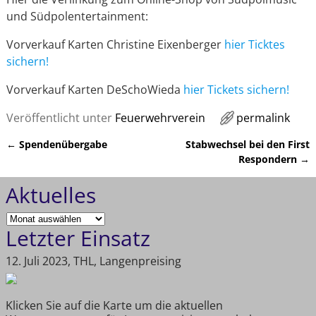
und Südpolentertainment:
Vorverkauf Karten Christine Eixenberger
hier Ticktes
sichern!
Vorverkauf Karten DeSchoWieda
hier Tickets sichern!
Veröffentlicht unter
Feuerwehrverein
permalink
←
Spendenübergabe
Stabwechsel bei den First
Artikelnavigation
Respondern
→
Aktuelles
Letzter Einsatz
12. Juli 2023, THL, Langenpreising
Klicken Sie auf die Karte um die aktuellen