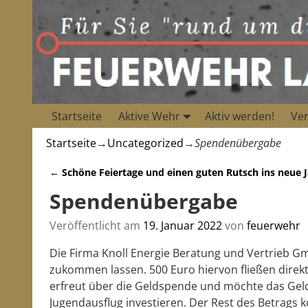
Startseite
Aktive Wehr
Aktiv werden!
Ver
Startseite
→
Uncategorized
→
Spendenübergabe
←
Schöne Feiertage und einen guten Rutsch ins neue J
Artikelnavigation
Spendenübergabe
Veröffentlicht am
19. Januar 2022
von
feuerwehr
Die Firma Knoll Energie Beratung und Vertrieb G
zukommen lassen. 500 Euro hiervon fließen direkt
erfreut über die Geldspende und möchte das Geld 
Jugendausflug investieren. Der Rest des Betrags 