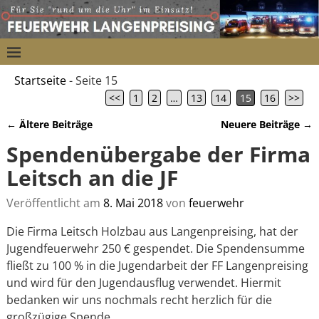
Startseite
- Seite 15
<<
1
2
…
13
14
15
16
>>
←
Ältere Beiträge
Neuere Beiträge
→
Artikelnavigation
Spendenübergabe der Firma
Leitsch an die JF
Veröffentlicht am
8. Mai 2018
von
feuerwehr
Die Firma Leitsch Holzbau aus Langenpreising, hat der
Jugendfeuerwehr 250 € gespendet. Die Spendensumme
fließt zu 100 % in die Jugendarbeit der FF Langenpreising
und wird für den Jugendausflug verwendet. Hiermit
bedanken wir uns nochmals recht herzlich für die
großzügige Spende.
…