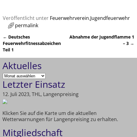
Veröffentlicht unter
Feuerwehrverein
,
Jugendfeuerwehr
permalink
←
Deutsches
Abnahme der Jugendflamme 1
Artikelnavigation
Feuerwehrfitnessabzeichen
– 3
→
Teil 1
Aktuelles
Letzter Einsatz
12. Juli 2023, THL, Langenpreising
Klicken Sie auf die Karte um die aktuellen
Wetterwarnungen für Langenpreising zu erhalten.
Mitgliedschaft