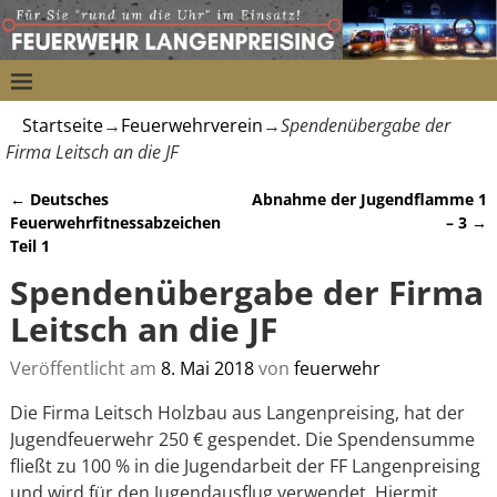
Startseite
→
Feuerwehrverein
→
Spendenübergabe der
Firma Leitsch an die JF
←
Deutsches
Abnahme der Jugendflamme 1
Artikelnavigation
Feuerwehrfitnessabzeichen
– 3
→
Teil 1
Spendenübergabe der Firma
Leitsch an die JF
Veröffentlicht am
8. Mai 2018
von
feuerwehr
Die Firma Leitsch Holzbau aus Langenpreising, hat der
Jugendfeuerwehr 250 € gespendet. Die Spendensumme
fließt zu 100 % in die Jugendarbeit der FF Langenpreising
und wird für den Jugendausflug verwendet. Hiermit