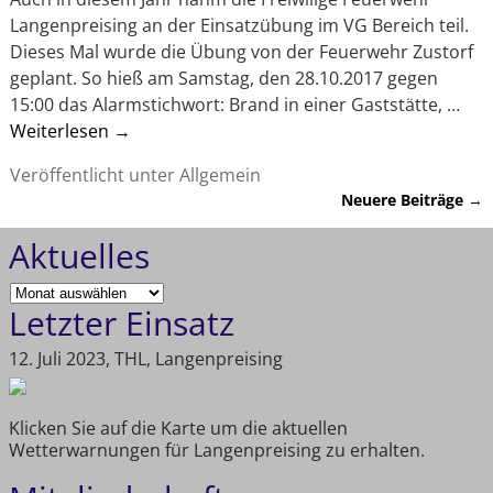
Langenpreising an der Einsatzübung im VG Bereich teil.
Dieses Mal wurde die Übung von der Feuerwehr Zustorf
geplant. So hieß am Samstag, den 28.10.2017 gegen
15:00 das Alarmstichwort: Brand in einer Gaststätte,
…
Weiterlesen →
Veröffentlicht unter
Allgemein
Neuere Beiträge
→
Artikelnavigation
Aktuelles
Letzter Einsatz
12. Juli 2023, THL, Langenpreising
Klicken Sie auf die Karte um die aktuellen
Wetterwarnungen für Langenpreising zu erhalten.