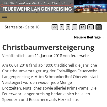
Startseite
- Seite 16
<<
1
2
…
14
15
16
Neuere Beiträge
→
Artikelnavigation
Christbaumversteigerung
Veröffentlicht am
11. Januar 2018
von
feuerwehr
Am 06.01.2018 fand ab 19:00 traditionell die jährliche
Christbaumversteigerung der Freiwilligen Feuerwehr
Langenpreising e. V. im Schmankerlhof Oberwirt statt.
Versteigert wurden wieder jede Menge
Brotzeiten, Nützliches sowie allerlei Krimskrams. Die
Feuerwehr Langenpreising bedankt sich bei allen
Spendern und Besuchern aufs Herzlichste.