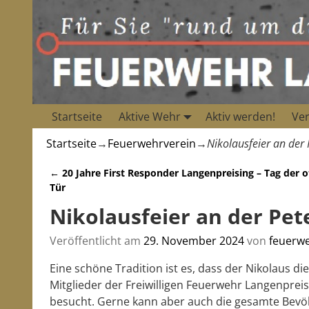
Startseite
Aktive Wehr
Aktiv werden!
Ver
Startseite
→
Feuerwehrverein
→
Nikolausfeier an der 
←
20 Jahre First Responder Langenpreising – Tag der 
Artikelnavigation
Tür
Nikolausfeier an der Pet
Veröffentlicht am
29. November 2024
von
feuerw
Eine schöne Tradition ist es, dass der Nikolaus d
Mitglieder der Freiwilligen Feuerwehr Langenpreis
besucht. Gerne kann aber auch die gesamte Bevöl