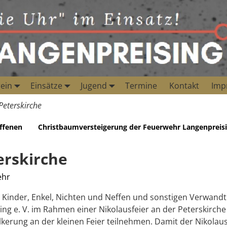
ein
Einsätze
Jugend
Termine
Kontakt
Imp
Peterskirche
offenen
Christbaumversteigerung der Feuerwehr Langenpreisi
erskirche
ehr
ie Kinder, Enkel, Nichten und Neffen und sonstigen Verwand
ing e. V. im Rahmen einer Nikolausfeier an der Peterskirche
kerung an der kleinen Feier teilnehmen. Damit der Nikolau