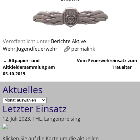
Veröffentlicht unter
Berichte Aktive
Wehr
,
Jugendfeuerwehr
permalink
←
Altpapier- und
Vom Feuerwehreinsatz zum
Artikelnavigation
Altkleidersammlung am
Traualtar
→
05.10.2019
Aktuelles
Letzter Einsatz
12. Juli 2023, THL, Langenpreising
Klicken Sie auf die Karte um die aktuellen