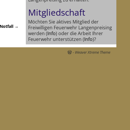
Mitgliedschaft
Möchten Sie aktives Mitglied der
 Notfall
→
Freiwilligen Feuerwehr Langenpreising
werden (
Info
) oder die Arbeit Ihrer
Feuerwehr unterstützen (
Info
)?
-
Weaver Xtreme Theme