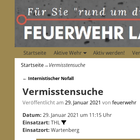
Startseite
Aktive Wehr
Aktiv werden!
Ver
Startseite
→
Vermisstensuche
←
Internistischer Nofall
Artikelnavigation
Vermisstensuche
Veröffentlicht am
29. Januar 2021
von
feuerwehr
Datum:
29. Januar 2021 um 11:15 Uhr
Einsatzart:
THL
Einsatzort:
Wartenberg