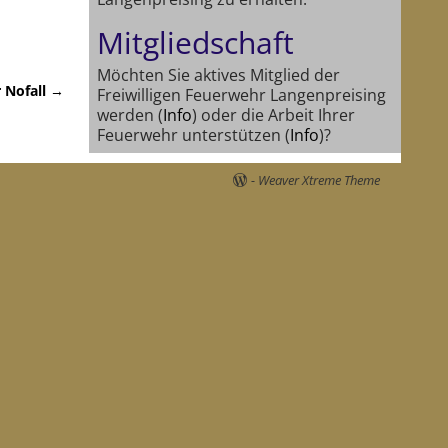
Mitgliedschaft
Möchten Sie aktives Mitglied der
r Nofall
→
Freiwilligen Feuerwehr Langenpreising
werden (
Info
) oder die Arbeit Ihrer
Feuerwehr unterstützen (
Info
)?
-
Weaver Xtreme Theme