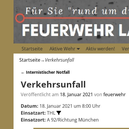
Startseite
Aktive Wehr
Aktiv werden!
Ver
Startseite
→
Verkehrsunfall
←
Internistischer Notfall
Artikelnavigation
Verkehrsunfall
Veröffentlicht am
18. Januar 2021
von
feuerwehr
Datum:
18. Januar 2021 um 8:00 Uhr
Einsatzart:
THL
Einsatzort:
A 92/Richtung München