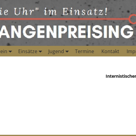
ein
Einsätze
Jugend
Termine
Kontakt
Imp
Internistische