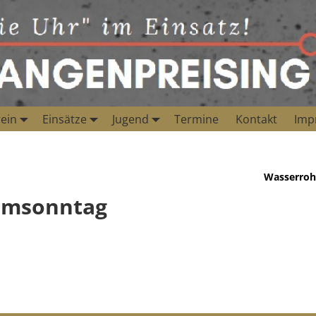
ein
Einsätze
Jugend
Termine
Kontakt
Imp
Wasserroh
lmsonntag