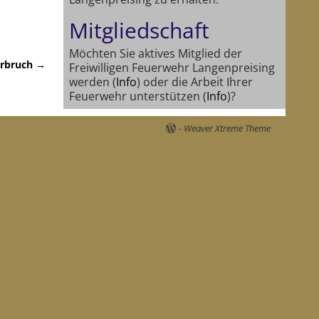
Mitgliedschaft
Möchten Sie aktives Mitglied der
rbruch
→
Freiwilligen Feuerwehr Langenpreising
werden (
Info
) oder die Arbeit Ihrer
Feuerwehr unterstützen (
Info
)?
-
Weaver Xtreme Theme