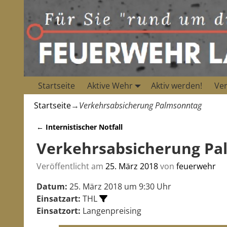
Startseite
Aktive Wehr
Aktiv werden!
Ver
Startseite
→
Verkehrsabsicherung Palmsonntag
←
Internistischer Notfall
Artikelnavigation
Verkehrsabsicherung Pa
Veröffentlicht am
25. März 2018
von
feuerwehr
Datum:
25. März 2018 um 9:30 Uhr
Einsatzart:
THL
Einsatzort:
Langenpreising