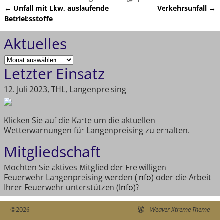
←
Unfall mit Lkw, auslaufende
Verkehrsunfall
→
Artikelnavigation
Betriebsstoffe
Aktuelles
Letzter Einsatz
12. Juli 2023, THL, Langenpreising
Klicken Sie auf die Karte um die aktuellen
Wetterwarnungen für Langenpreising zu erhalten.
Mitgliedschaft
Möchten Sie aktives Mitglied der Freiwilligen
Feuerwehr Langenpreising werden (
Info
) oder die Arbeit
Ihrer Feuerwehr unterstützen (
Info
)?
©2026 -
-
Weaver Xtreme Theme