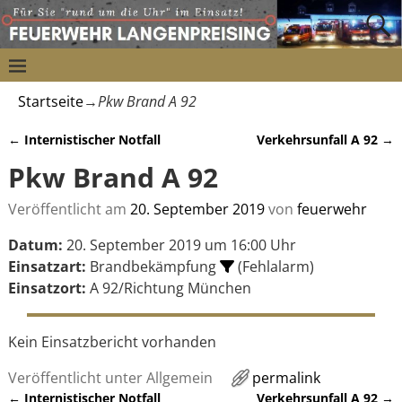
Startseite
→
Pkw Brand A 92
←
Internistischer Notfall
Verkehrsunfall A 92
→
Artikelnavigation
Pkw Brand A 92
Veröffentlicht am
20. September 2019
von
feuerwehr
Datum:
20. September 2019 um 16:00 Uhr
Einsatzart:
Brandbekämpfung
(Fehlalarm)
Einsatzort:
A 92/Richtung München
Kein Einsatzbericht vorhanden
Veröffentlicht unter
Allgemein
permalink
←
Internistischer Notfall
Verkehrsunfall A 92
→