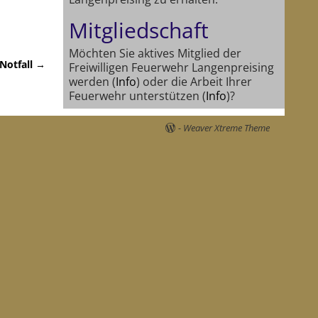
Mitgliedschaft
Möchten Sie aktives Mitglied der
 Notfall
→
Freiwilligen Feuerwehr Langenpreising
werden (
Info
) oder die Arbeit Ihrer
Feuerwehr unterstützen (
Info
)?
-
Weaver Xtreme Theme