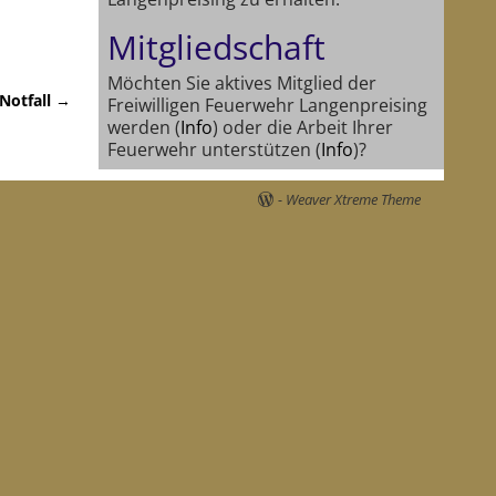
Mitgliedschaft
Möchten Sie aktives Mitglied der
 Notfall
→
Freiwilligen Feuerwehr Langenpreising
werden (
Info
) oder die Arbeit Ihrer
Feuerwehr unterstützen (
Info
)?
-
Weaver Xtreme Theme