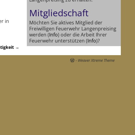
Mitgliedschaft
r in
Möchten Sie aktives Mitglied der
Freiwilligen Feuerwehr Langenpreising
werden (
Info
) oder die Arbeit Ihrer
Feuerwehr unterstützen (
Info
)?
tigkeit
→
-
Weaver Xtreme Theme