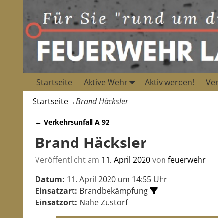
Startseite
Aktive Wehr
Aktiv werden!
Ver
Startseite
→
Brand Häcksler
←
Verkehrsunfall A 92
Artikelnavigation
Brand Häcksler
Veröffentlicht am
11. April 2020
von
feuerwehr
Datum:
11. April 2020 um 14:55 Uhr
Einsatzart:
Brandbekämpfung
Einsatzort:
Nähe Zustorf