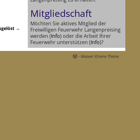
Mitgliedschaft
Möchten Sie aktives Mitglied der
sgelöst
→
Freiwilligen Feuerwehr Langenpreising
werden (
Info
) oder die Arbeit Ihrer
Feuerwehr unterstützen (
Info
)?
-
Weaver Xtreme Theme