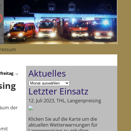
ressum
Aktuelles
freitag
→
sing
Letzter Einsatz
12. Juli 2023, THL, Langenpreising
läum der
Klicken Sie auf die Karte um die
aktuellen Wetterwarnungen für
amit
Langenpreising zu erhalten.