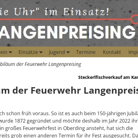
ein
Einsätze
Jugend
Termine
Kontakt
Imp
ubiläum der Feuerwehr Langenpreising
Steckerlfischverkauf am Kar
läum der Feuerwehr Langenprei
ch schon früh voraus. So ist es auch beim 150-jährigen Jubi
 wurde 1872 gegründet und möchte deshalb im Jahr 2022 ihr
in großes Feuerwehrfest in Oberding ansteht, hat sich die
eits grob einen anderen Termin für ihr Fest ausgesucht. D