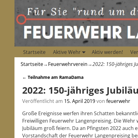
Startseite
Aktive Wehr
Aktiv werden!
Ver
Startseite
→
Feuerwehrverein
→
2022: 150-jähriges J
←
Teilnahme am RamaDama
Artikelnavigation
2022: 150-jähriges Jubi
Veröffentlicht am
15. April 2019
von
feuerwehr
Große Ereignisse werfen ihren Schatten bekanntli
Freiwilligen Feuerwehr Langenpreising. Die Wehr
Jubiläum groß feiern. Da an Pfingsten 2022 auch e
Vorstandschaft der Feuerwehr Langenpreising ber