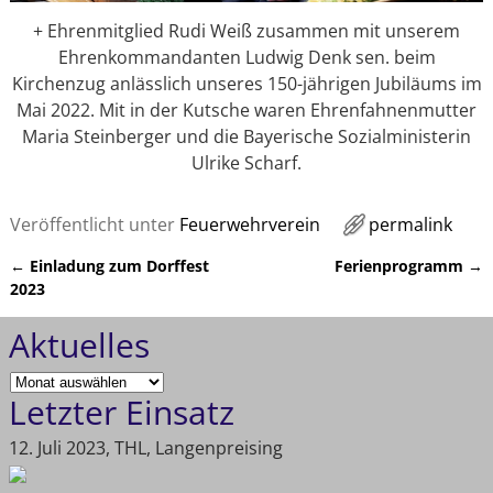
+ Ehrenmitglied Rudi Weiß zusammen mit unserem
Ehrenkommandanten Ludwig Denk sen. beim
Kirchenzug anlässlich unseres 150-jährigen Jubiläums im
Mai 2022. Mit in der Kutsche waren Ehrenfahnenmutter
Maria Steinberger und die Bayerische Sozialministerin
Ulrike Scharf.
Veröffentlicht unter
Feuerwehrverein
permalink
←
Einladung zum Dorffest
Ferienprogramm
→
Artikelnavigation
2023
Aktuelles
Letzter Einsatz
12. Juli 2023, THL, Langenpreising