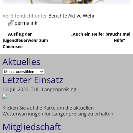
Veröffentlicht unter
Berichte Aktive Wehr
permalink
←
Ausflug der
„Auch ein Helfer braucht mal
Artikelnavigation
Jugendfeuerwehr zum
Hilfe“
→
Chiemsee
Aktuelles
Letzter Einsatz
12. Juli 2023, THL, Langenpreising
Klicken Sie auf die Karte um die aktuellen
Wetterwarnungen für Langenpreising zu erhalten.
Mitgliedschaft