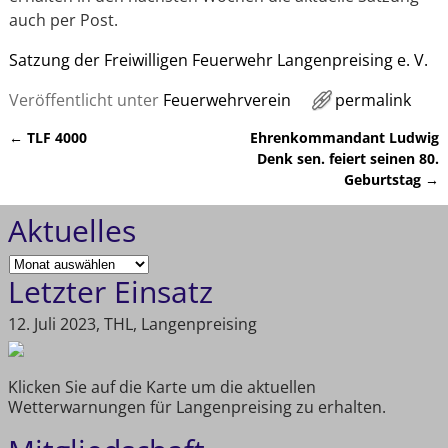
auch per Post.
Satzung der Freiwilligen Feuerwehr Langenpreising e. V.
Veröffentlicht unter
Feuerwehrverein
permalink
←
TLF 4000
Ehrenkommandant Ludwig
Artikelnavigation
Denk sen. feiert seinen 80.
Geburtstag
→
Aktuelles
Letzter Einsatz
12. Juli 2023, THL, Langenpreising
Klicken Sie auf die Karte um die aktuellen
Wetterwarnungen für Langenpreising zu erhalten.