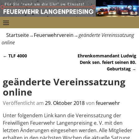
Startseite
→
Feuerwehrverein
→
geänderte Vereinssatzung
online
←
TLF 4000
Ehrenkommandant Ludwig
Artikelnavigation
Denk sen. feiert seinen 80.
Geburtstag
→
geänderte Vereinssatzung
online
Veröffentlicht am
29. Oktober 2018
von
feuerwehr
Unter folgendem Link kann die Vereinssatzung der
Freiwilligen Feuerwehr Langenpreising e. V. mit den
letzten Änderungen eingesehen werden. Alle Mitglieder
erhalten in den nächsten Wochen die aktuelle Satzung