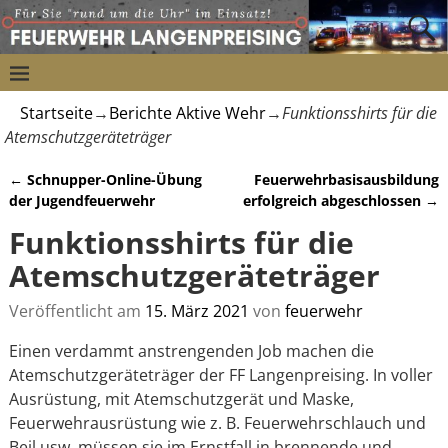
Startseite
→
Berichte Aktive Wehr
→
Funktionsshirts für die
Atemschutzgeräteträger
←
Schnupper-Online-Übung
Feuerwehrbasisausbildung
Artikelnavigation
der Jugendfeuerwehr
erfolgreich abgeschlossen
→
Funktionsshirts für die
Atemschutzgeräteträger
Veröffentlicht am
15. März 2021
von
feuerwehr
Einen verdammt anstrengenden Job machen die
Atemschutzgeräteträger der FF Langenpreising. In voller
Ausrüstung, mit Atemschutzgerät und Maske,
Feuerwehrausrüstung wie z. B. Feuerwehrschlauch und
Beil usw. müssen sie im Ernstfall in brennende und