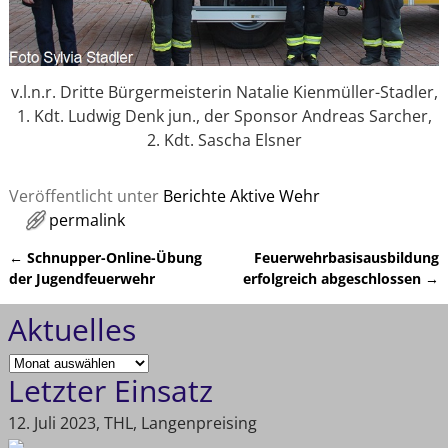
v.l.n.r. Dritte Bürgermeisterin Natalie Kienmüller-Stadler,
1. Kdt. Ludwig Denk jun., der Sponsor Andreas Sarcher,
2. Kdt. Sascha Elsner
Veröffentlicht unter
Berichte Aktive Wehr
permalink
←
Schnupper-Online-Übung
Feuerwehrbasisausbildung
Artikelnavigation
der Jugendfeuerwehr
erfolgreich abgeschlossen
→
Aktuelles
Letzter Einsatz
12. Juli 2023, THL, Langenpreising