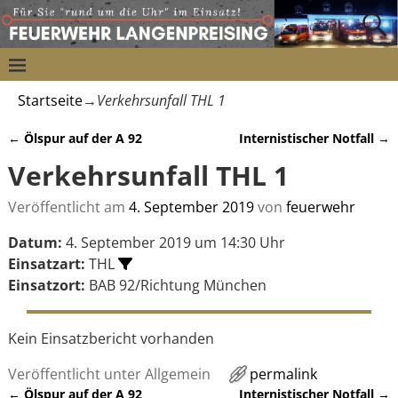
Startseite
→
Verkehrsunfall THL 1
←
Ölspur auf der A 92
Internistischer Notfall
→
Artikelnavigation
Verkehrsunfall THL 1
Veröffentlicht am
4. September 2019
von
feuerwehr
Datum:
4. September 2019 um 14:30 Uhr
Einsatzart:
THL
Einsatzort:
BAB 92/Richtung München
Kein Einsatzbericht vorhanden
Veröffentlicht unter
Allgemein
permalink
←
Ölspur auf der A 92
Internistischer Notfall
→