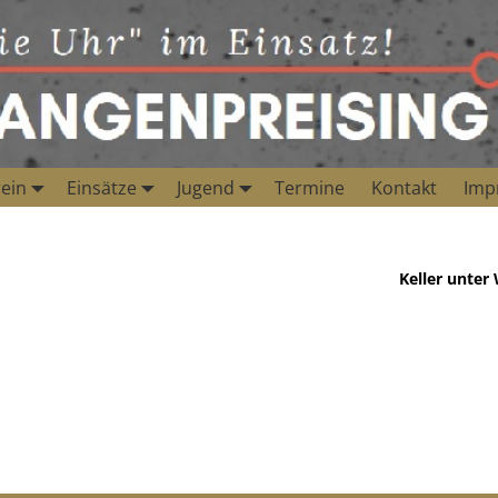
ein
Einsätze
Jugend
Termine
Kontakt
Imp
Keller unter
d