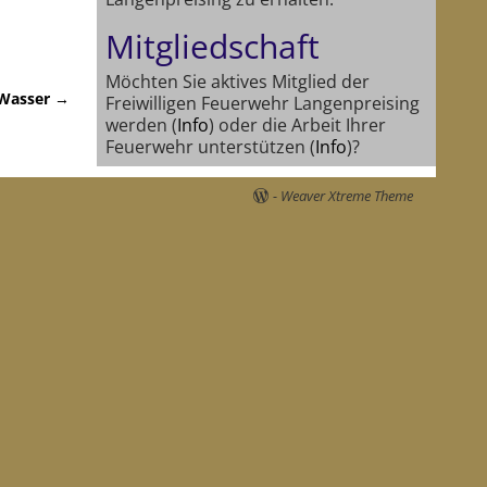
Mitgliedschaft
Möchten Sie aktives Mitglied der
 Wasser
→
Freiwilligen Feuerwehr Langenpreising
werden (
Info
) oder die Arbeit Ihrer
Feuerwehr unterstützen (
Info
)?
-
Weaver Xtreme Theme