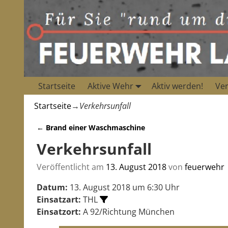
Startseite
Aktive Wehr
Aktiv werden!
Ver
Startseite
→
Verkehrsunfall
←
Brand einer Waschmaschine
Artikelnavigation
Verkehrsunfall
Veröffentlicht am
13. August 2018
von
feuerwehr
Datum:
13. August 2018 um 6:30 Uhr
Einsatzart:
THL
Einsatzort:
A 92/Richtung München