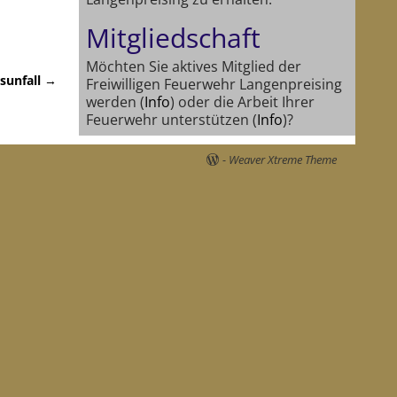
Mitgliedschaft
Möchten Sie aktives Mitglied der
sunfall
→
Freiwilligen Feuerwehr Langenpreising
werden (
Info
) oder die Arbeit Ihrer
Feuerwehr unterstützen (
Info
)?
-
Weaver Xtreme Theme