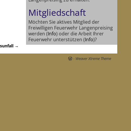
Mitgliedschaft
Möchten Sie aktives Mitglied der
Freiwilligen Feuerwehr Langenpreising
werden (
Info
) oder die Arbeit Ihrer
Feuerwehr unterstützen (
Info
)?
sunfall
→
-
Weaver Xtreme Theme