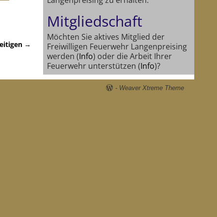
Mitgliedschaft
Möchten Sie aktives Mitglied der
eitigen
→
Freiwilligen Feuerwehr Langenpreising
werden (
Info
) oder die Arbeit Ihrer
Feuerwehr unterstützen (
Info
)?
-
Weaver Xtreme Theme