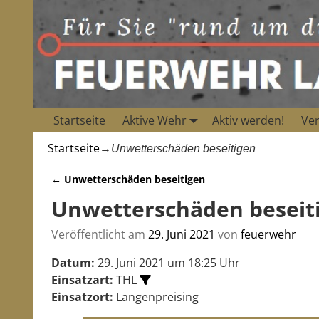
Startseite
Aktive Wehr
Aktiv werden!
Ver
Startseite
→
Unwetterschäden beseitigen
←
Unwetterschäden beseitigen
Artikelnavigation
Unwetterschäden beseit
Veröffentlicht am
29. Juni 2021
von
feuerwehr
Datum:
29. Juni 2021 um 18:25 Uhr
Einsatzart:
THL
Einsatzort:
Langenpreising