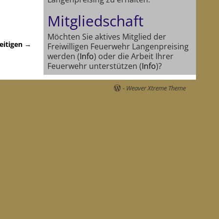
Mitgliedschaft
Möchten Sie aktives Mitglied der
eitigen
→
Freiwilligen Feuerwehr Langenpreising
werden (
Info
) oder die Arbeit Ihrer
Feuerwehr unterstützen (
Info
)?
-
Weaver Xtreme Theme