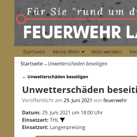
Startseite
Aktive Wehr
Aktiv werden!
Ver
Startseite
→
Unwetterschäden beseitigen
←
Unwetterschäden beseitigen
Artikelnavigation
Unwetterschäden beseit
Veröffentlicht am
29. Juni 2021
von
feuerwehr
Datum:
29. Juni 2021 um 18:00 Uhr
Einsatzart:
THL
Einsatzort:
Langenpreising