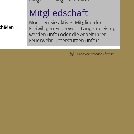
Mitgliedschaft
Möchten Sie aktives Mitglied der
chäden
→
Freiwilligen Feuerwehr Langenpreising
werden (
Info
) oder die Arbeit Ihrer
Feuerwehr unterstützen (
Info
)?
-
Weaver Xtreme Theme