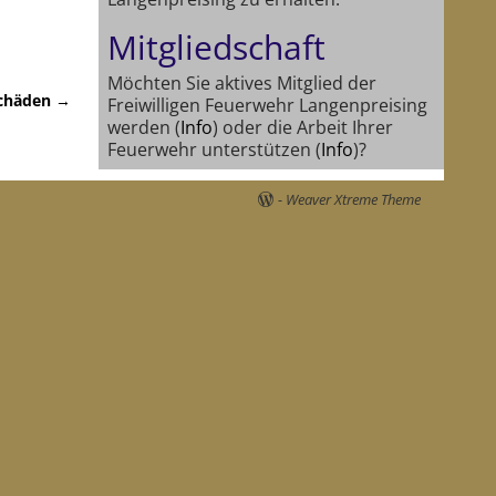
Mitgliedschaft
Möchten Sie aktives Mitglied der
chäden
→
Freiwilligen Feuerwehr Langenpreising
werden (
Info
) oder die Arbeit Ihrer
Feuerwehr unterstützen (
Info
)?
-
Weaver Xtreme Theme