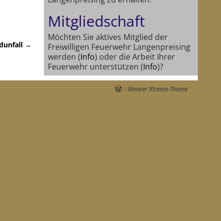
Mitgliedschaft
Möchten Sie aktives Mitglied der
dunfall
→
Freiwilligen Feuerwehr Langenpreising
werden (
Info
) oder die Arbeit Ihrer
Feuerwehr unterstützen (
Info
)?
-
Weaver Xtreme Theme