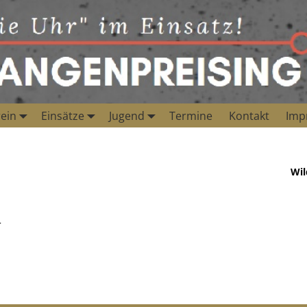
ein
Einsätze
Jugend
Termine
Kontakt
Imp
Wil
r