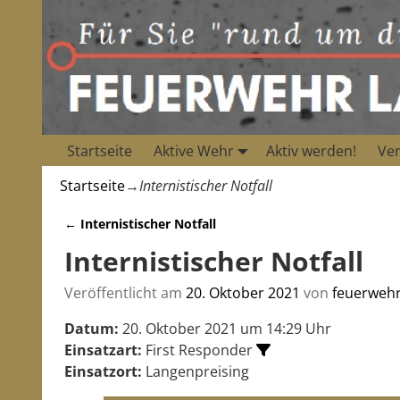
Startseite
Aktive Wehr
Aktiv werden!
Ver
Startseite
→
Internistischer Notfall
←
Internistischer Notfall
Artikelnavigation
Internistischer Notfall
Veröffentlicht am
20. Oktober 2021
von
feuerweh
Datum:
20. Oktober 2021 um 14:29 Uhr
Einsatzart:
First Responder
Einsatzort:
Langenpreising