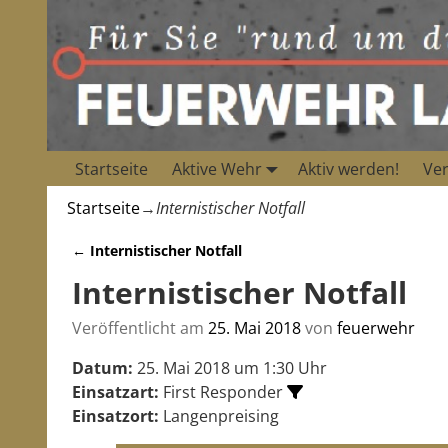
Startseite
Aktive Wehr
Aktiv werden!
Ver
Startseite
→
Internistischer Notfall
←
Internistischer Notfall
Artikelnavigation
Internistischer Notfall
Veröffentlicht am
25. Mai 2018
von
feuerwehr
Datum:
25. Mai 2018 um 1:30 Uhr
Einsatzart:
First Responder
Einsatzort:
Langenpreising