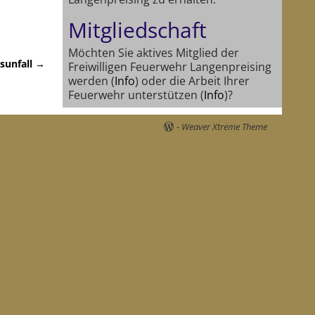
Mitgliedschaft
Möchten Sie aktives Mitglied der
sunfall
→
Freiwilligen Feuerwehr Langenpreising
werden (
Info
) oder die Arbeit Ihrer
Feuerwehr unterstützen (
Info
)?
-
Weaver Xtreme Theme