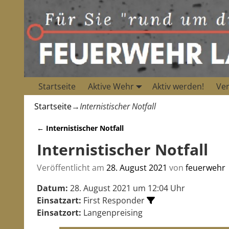
Startseite
Aktive Wehr
Aktiv werden!
Ver
Startseite
→
Internistischer Notfall
←
Internistischer Notfall
Artikelnavigation
Internistischer Notfall
Veröffentlicht am
28. August 2021
von
feuerwehr
Datum:
28. August 2021 um 12:04 Uhr
Einsatzart:
First Responder
Einsatzort:
Langenpreising