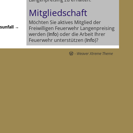
Mitgliedschaft
Möchten Sie aktives Mitglied der
sunfall
→
Freiwilligen Feuerwehr Langenpreising
werden (
Info
) oder die Arbeit Ihrer
Feuerwehr unterstützen (
Info
)?
-
Weaver Xtreme Theme