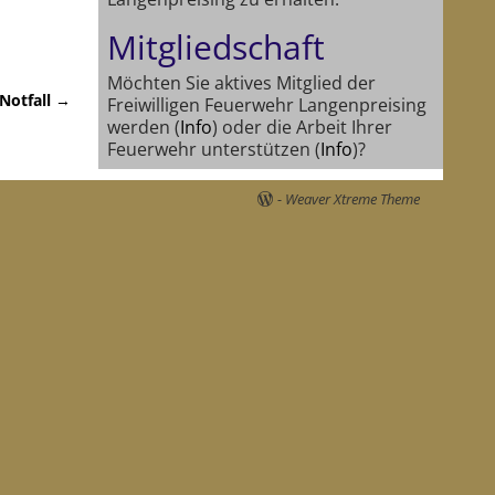
Mitgliedschaft
Möchten Sie aktives Mitglied der
 Notfall
→
Freiwilligen Feuerwehr Langenpreising
werden (
Info
) oder die Arbeit Ihrer
Feuerwehr unterstützen (
Info
)?
-
Weaver Xtreme Theme