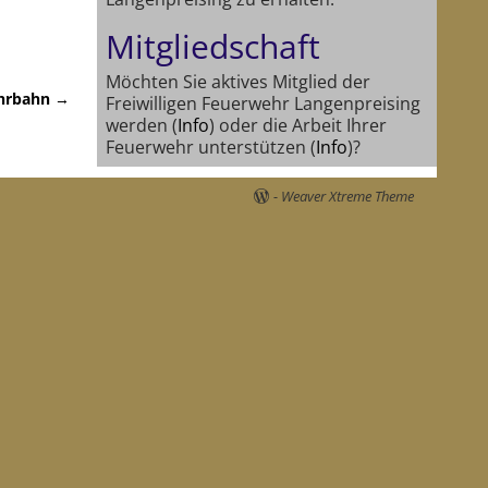
Mitgliedschaft
Möchten Sie aktives Mitglied der
hrbahn
→
Freiwilligen Feuerwehr Langenpreising
werden (
Info
) oder die Arbeit Ihrer
Feuerwehr unterstützen (
Info
)?
-
Weaver Xtreme Theme