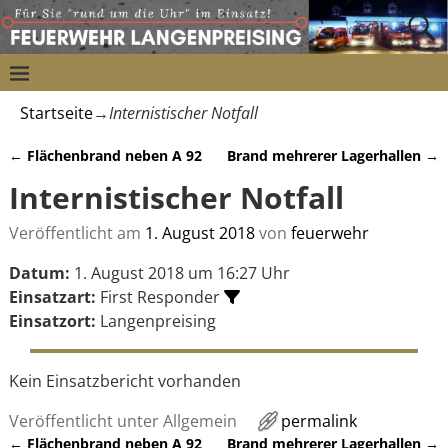
Startseite
→
Internistischer Notfall
←
Flächenbrand neben A 92
Brand mehrerer Lagerhallen
→
Artikelnavigation
Internistischer Notfall
Veröffentlicht am
1. August 2018
von
feuerwehr
Datum:
1. August 2018 um 16:27 Uhr
Einsatzart:
First Responder
Einsatzort:
Langenpreising
Kein Einsatzbericht vorhanden
Veröffentlicht unter
Allgemein
permalink
←
Flächenbrand neben A 92
Brand mehrerer Lagerhallen
→