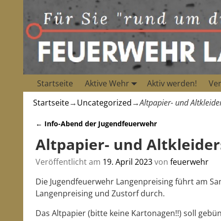
Startseite
Aktive Wehr
Aktiv werden!
Ver
Startseite
→
Uncategorized
→
Altpapier- und Altkle
←
Info-Abend der Jugendfeuerwehr
Artikelnavigation
Altpapier- und Altkleid
Veröffentlicht am
19. April 2023
von
feuerwehr
Die Jugendfeuerwehr Langenpreising führt am Sam
Langenpreising und Zustorf durch.
Das Altpapier (bitte keine Kartonagen!!) soll gebü