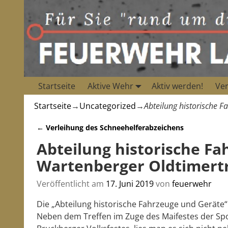
Startseite
Aktive Wehr
Aktiv werden!
Ver
Startseite
→
Uncategorized
→
Abteilung historische 
←
Verleihung des Schneehelferabzeichens
Artikelnavigation
Abteilung historische F
Wartenberger Oldtimert
Veröffentlicht am
17. Juni 2019
von
feuerwehr
Die „Abteilung historische Fahrzeuge und Geräte“ 
Neben dem Treffen im Zuge des Maifestes der Sp